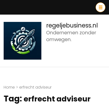
Ga
naar
inhoud
(druk
regeljebusiness.nl
op
Ondernemen zonder
Enter)
omwegen.
Home
>
erfrecht adviseur
Tag:
erfrecht adviseur