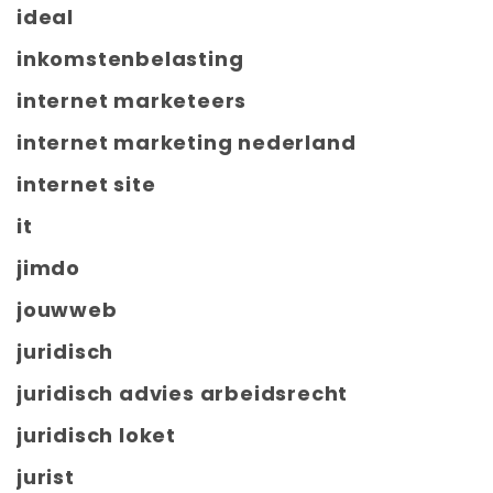
ideal
inkomstenbelasting
internet marketeers
internet marketing nederland
internet site
it
jimdo
jouwweb
juridisch
juridisch advies arbeidsrecht
juridisch loket
jurist