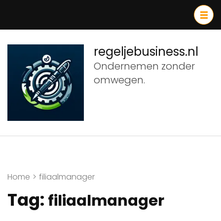
Ga
naar
inhoud
(druk
regeljebusiness.nl
op
Ondernemen zonder
Enter)
omwegen.
Home
>
filiaalmanager
Tag:
filiaalmanager