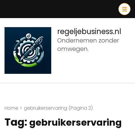
Ga
naar
inhoud
(druk
regeljebusiness.nl
op
Ondernemen zonder
Enter)
omwegen.
Home
>
gebruikerservaring
(Pagina 2)
Tag:
gebruikerservaring