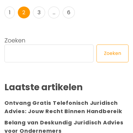
Berichtnavigatie
Pagina
Pagina
Pagina
Pagina
1
2
3
…
6
Zoeken
Zoeken
Laatste artikelen
Ontvang Gratis Telefonisch Juridisch
Advies: Jouw Recht Binnen Handbereik
Belang van Deskundig Juridisch Advies
voor Ondernemers