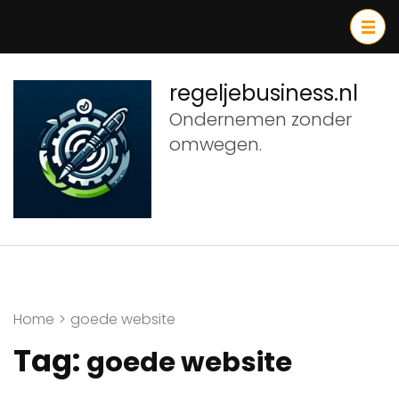
Ga
naar
inhoud
(druk
regeljebusiness.nl
op
Ondernemen zonder
Enter)
omwegen.
Home
>
goede website
Tag:
goede website