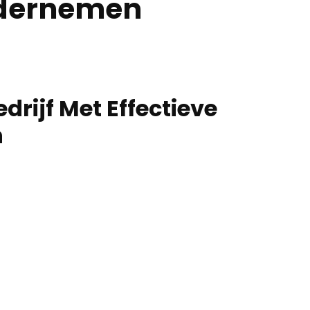
ndernemen
drijf Met Effectieve
n