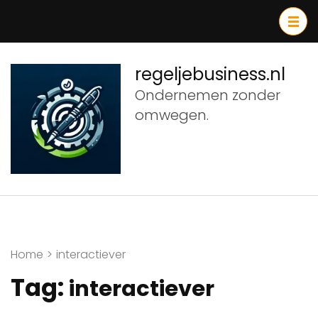
Ga
naar
inhoud
(druk
regeljebusiness.nl
op
Ondernemen zonder
Enter)
omwegen.
Home
>
interactiever
Tag:
interactiever