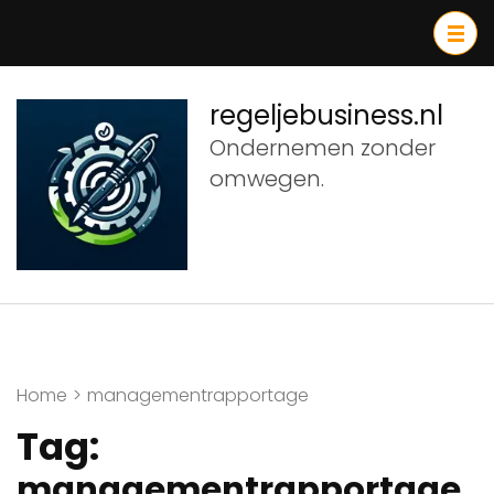
Ga
naar
inhoud
(druk
regeljebusiness.nl
op
Ondernemen zonder
Enter)
omwegen.
Home
>
managementrapportage
Tag:
managementrapportage