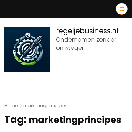
Ga
naar
inhoud
(druk
regeljebusiness.nl
op
Ondernemen zonder
Enter)
omwegen.
Home
>
marketingprincipes
Tag:
marketingprincipes