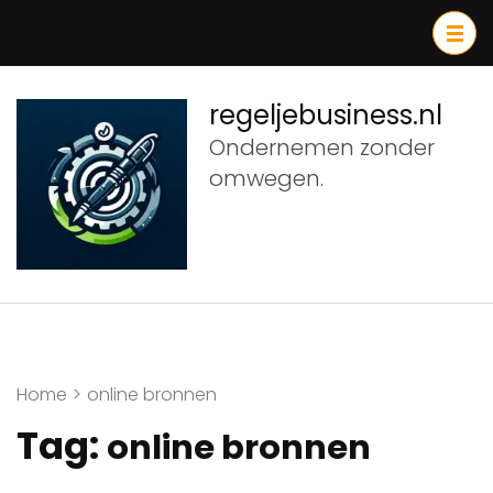
Ga
naar
inhoud
(druk
regeljebusiness.nl
op
Ondernemen zonder
Enter)
omwegen.
Home
>
online bronnen
Tag:
online bronnen