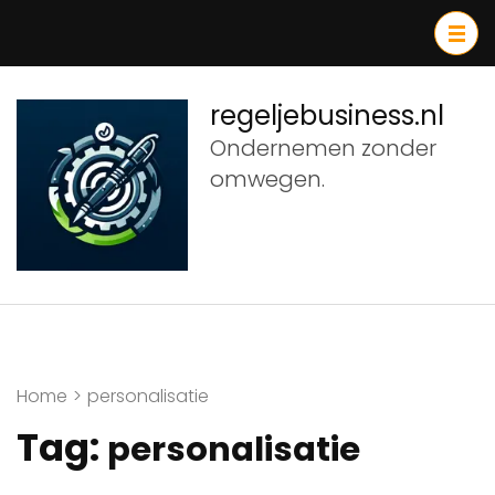
Ga
naar
inhoud
(druk
regeljebusiness.nl
op
Ondernemen zonder
Enter)
omwegen.
Home
>
personalisatie
Tag:
personalisatie