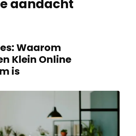
ke aandacht
ces: Waarom
 Klein Online
m is