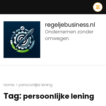
Ga
naar
inhoud
(druk
regeljebusiness.nl
op
Ondernemen zonder
Enter)
omwegen.
Home
>
persoonlijke lening
Tag:
persoonlijke lening