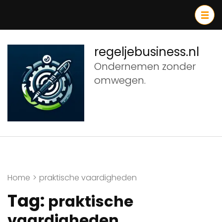
Ga
naar
inhoud
(druk
regeljebusiness.nl
op
Ondernemen zonder
Enter)
omwegen.
Home
>
praktische vaardigheden
Tag:
praktische
vaardigheden