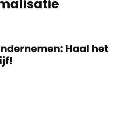
malisatie
t Ondernemen: Haal het
jf!