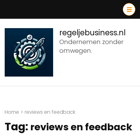
Ga
naar
inhoud
(druk
regeljebusiness.nl
op
Ondernemen zonder
Enter)
omwegen.
Home
>
reviews en feedback
Tag:
reviews en feedback