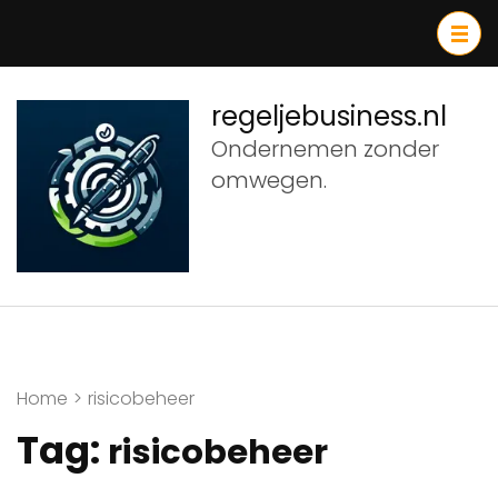
Ga
naar
inhoud
(druk
regeljebusiness.nl
op
Ondernemen zonder
Enter)
omwegen.
Home
>
risicobeheer
Tag:
risicobeheer