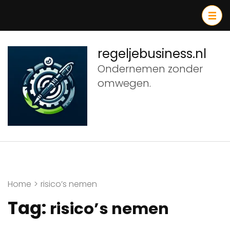
Ga
naar
inhoud
(druk
regeljebusiness.nl
op
Ondernemen zonder
Enter)
omwegen.
Home
>
risico’s nemen
Tag:
risico’s nemen