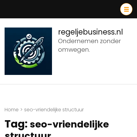
Ga
naar
inhoud
(druk
regeljebusiness.nl
op
Ondernemen zonder
Enter)
omwegen.
Home
>
seo-vriendelijke structuur
Tag:
seo-vriendelijke
structuur