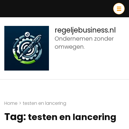
Ga
naar
inhoud
(druk
regeljebusiness.nl
op
Ondernemen zonder
Enter)
omwegen.
Home
>
testen en lancering
Tag:
testen en lancering