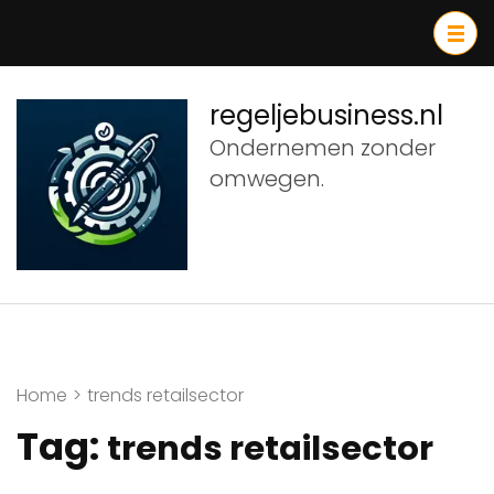
Ga
naar
inhoud
(druk
regeljebusiness.nl
op
Ondernemen zonder
Enter)
omwegen.
Home
>
trends retailsector
Tag:
trends retailsector