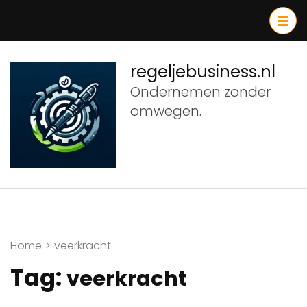
Ga
naar
inhoud
(druk
regeljebusiness.nl
op
Ondernemen zonder
Enter)
omwegen.
Home
>
veerkracht
Tag:
veerkracht