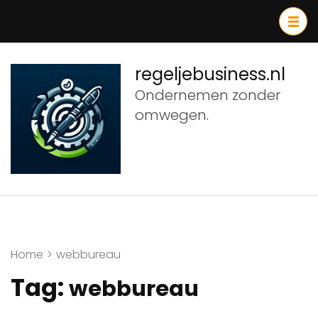
Ga
naar
inhoud
(druk
regeljebusiness.nl
op
Ondernemen zonder
Enter)
omwegen.
Home
>
webbureau
Tag:
webbureau