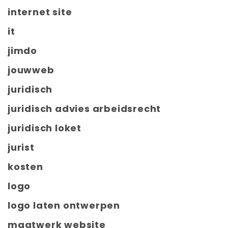
internet site
it
jimdo
jouwweb
juridisch
juridisch advies arbeidsrecht
juridisch loket
jurist
kosten
logo
logo laten ontwerpen
maatwerk website