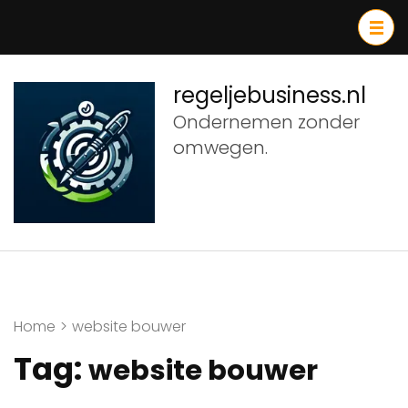
Ga
naar
inhoud
(druk
regeljebusiness.nl
op
Ondernemen zonder
Enter)
omwegen.
Home
>
website bouwer
Tag:
website bouwer