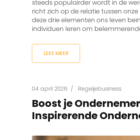
steeds populairder wordt in de were
richt zich op de relatie tussen onz
deze drie elementen ons leven beï
individuen leren om belemmerende
LEES MEER
04 april 2026
/
Regeljebusiness
Boost je Onderneme
Inspirerende Onder