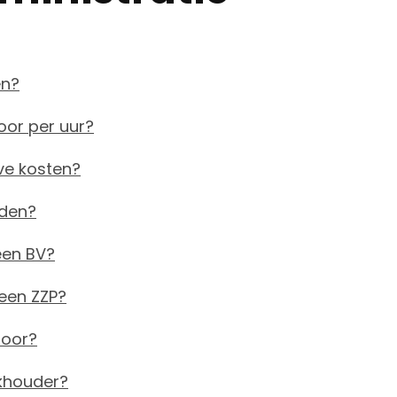
en?
oor per uur?
ve kosten?
eden?
een BV?
een ZZP?
toor?
khouder?