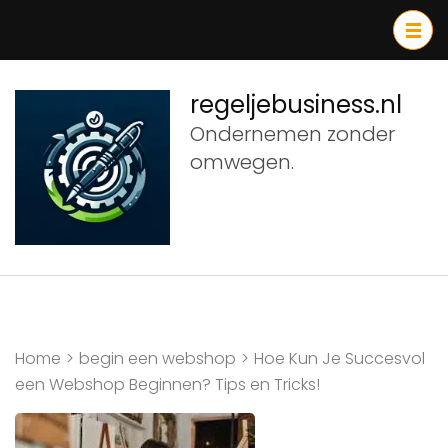
Ga
naar
inhoud
(druk
regeljebusiness.nl
op
Ondernemen zonder
Enter)
omwegen.
Home
>
begin een webshop
>
Hoe Kun Je Succesvol
een Webshop Beginnen? Tips en Tricks!