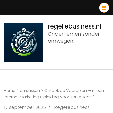
Ga
naar
inhoud
(druk
regeljebusiness.nl
op
Ondernemen zonder
Enter)
omwegen.
Home
>
cursussen
>
Ontdek de Voordelen van een
Internet Marketing Opleiding voor Jouw Bedrijf
17 september 2025
/
Regeljebusiness