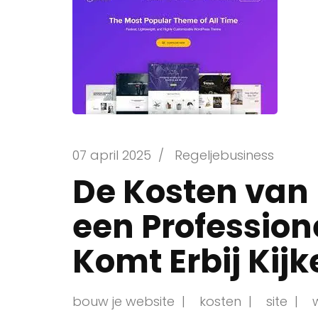
07 april 2025
/
Regeljebusiness
De Kosten van
een Profession
Komt Erbij Kij
bouw je website
kosten
site