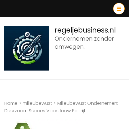
Ga
naar
inhoud
(druk
regeljebusiness.nl
op
Ondernemen zonder
Enter)
omwegen.
Home
>
milieubewust
>
Milieubewust Ondernemen:
Duurzaam Succes Voor Jouw Bedrijf