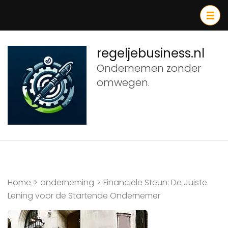
Ga
naar
inhoud
(druk
regeljebusiness.nl
op
Ondernemen zonder
Enter)
omwegen.
Home
>
onderneming
>
Financiële Steun: De Juiste
Lening voor de Startende Ondernemer