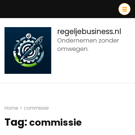
Ga
naar
inhoud
(druk
regeljebusiness.nl
op
Ondernemen zonder
Enter)
omwegen.
Home
>
commissie
Tag:
commissie