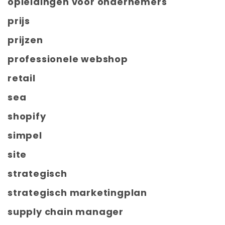
opleidingen voor ondernemers
prijs
prijzen
professionele webshop
retail
sea
shopify
simpel
site
strategisch
strategisch marketingplan
supply chain manager