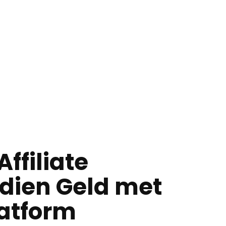
ffiliate
dien Geld met
latform