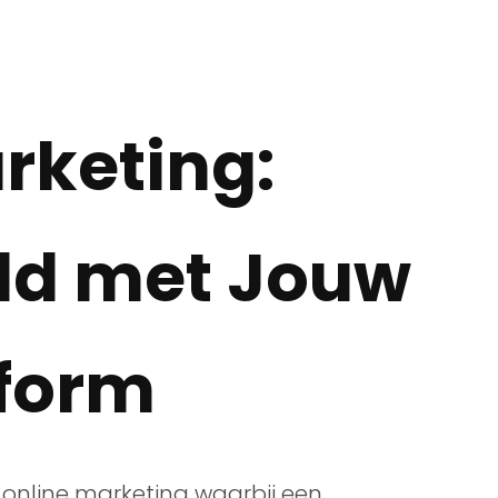
arketing:
ld met Jouw
tform
n online marketing waarbij een