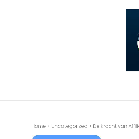
Ga
naar
inhoud
(druk
op
Enter)
Home
>
Uncategorized
>
De Kracht van Affi