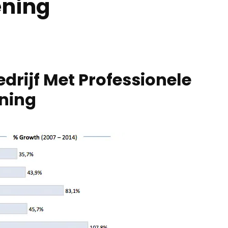
ening
drijf Met Professionele
ening