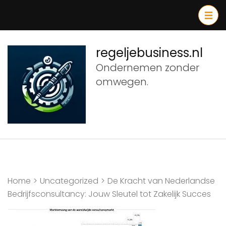
Ga
naar
inhoud
(druk
regeljebusiness.nl
op
Ondernemen zonder
Enter)
omwegen.
Home
>
Uncategorized
>
De Kracht van Nederlandse
Bedrijfsconsultancy: Jouw Sleutel tot Zakelijk Succes