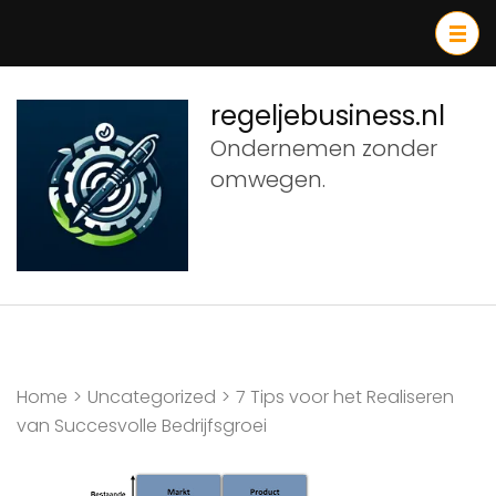
Ga
naar
inhoud
(druk
regeljebusiness.nl
op
Ondernemen zonder
Enter)
omwegen.
Home
>
Uncategorized
>
7 Tips voor het Realiseren
van Succesvolle Bedrijfsgroei