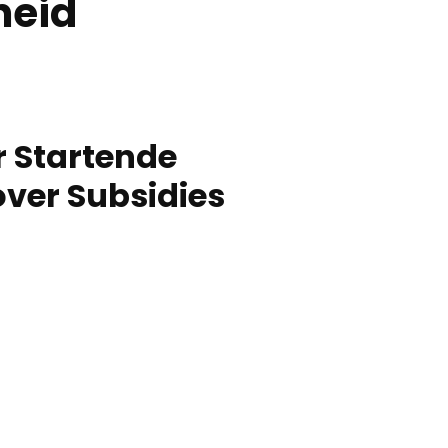
eid
r Startende
over Subsidies