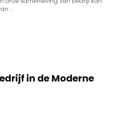
 in onze samenleving. Een bedrijf kan
van …
edrijf in de Moderne