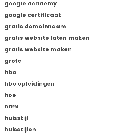
google academy
google certificaat
gratis domeinnaam
gratis website laten maken
gratis website maken
grote
hbo
hbo opleidingen
hoe
html
huisstijl
huisstijlen