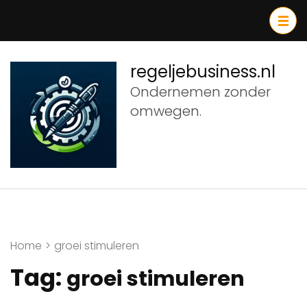
Ga
naar
inhoud
(druk
regeljebusiness.nl
op
Ondernemen zonder
Enter)
omwegen.
Home
>
groei stimuleren
Tag:
groei stimuleren