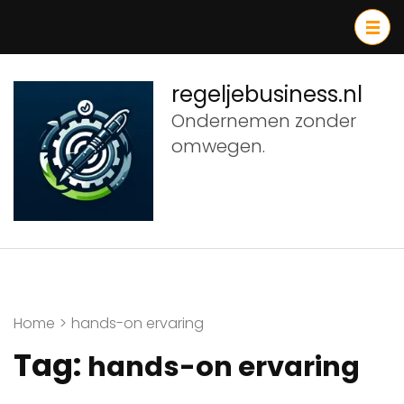
Ga
naar
inhoud
(druk
regeljebusiness.nl
op
Ondernemen zonder
Enter)
omwegen.
Home
>
hands-on ervaring
Tag:
hands-on ervaring