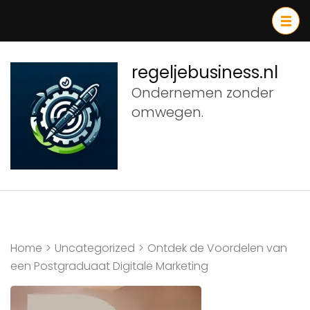
Ga
naar
inhoud
(druk
regeljebusiness.nl
op
Ondernemen zonder
Enter)
omwegen.
Home
>
Uncategorized
>
Ontdek de Voordelen van
een Postgraduaat Digitale Marketing