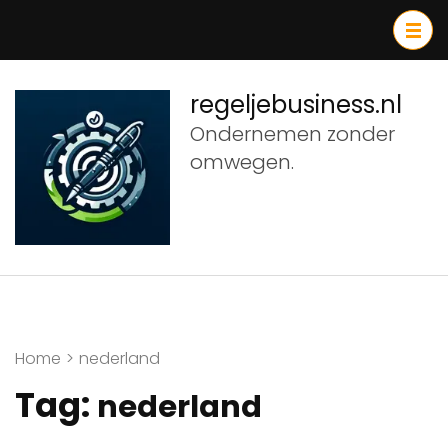
Ga
naar
inhoud
(druk
regeljebusiness.nl
op
Ondernemen zonder
Enter)
omwegen.
Home
>
nederland
Tag:
nederland