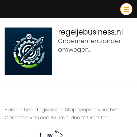
Ga
naar
inhoud
(druk
regeljebusiness.nl
op
Ondernemen zonder
Enter)
omwegen.
Home
>
Uncategorized
>
Stappenplan voor het
Oprichten van een BV: Van Idee tot Realiteit