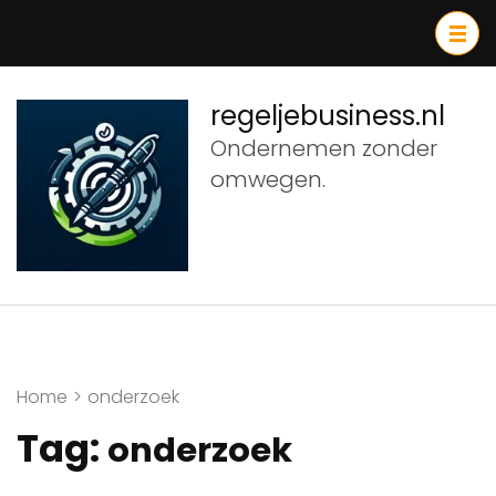
Ga
naar
inhoud
(druk
regeljebusiness.nl
op
Ondernemen zonder
Enter)
omwegen.
Home
>
onderzoek
Tag:
onderzoek