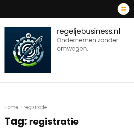
Ga
naar
inhoud
(druk
regeljebusiness.nl
op
Ondernemen zonder
Enter)
omwegen.
Home
>
registratie
Tag:
registratie