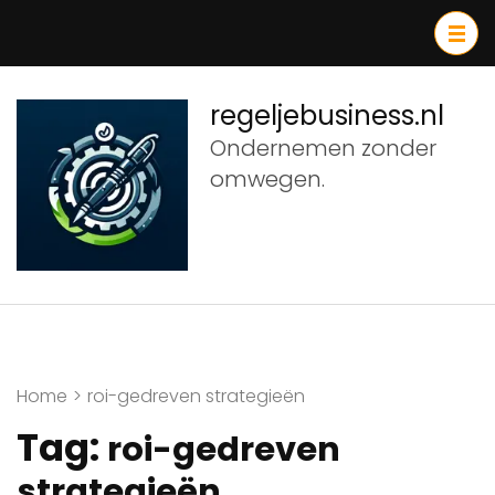
Ga
naar
inhoud
(druk
regeljebusiness.nl
op
Ondernemen zonder
Enter)
omwegen.
Home
>
roi-gedreven strategieën
Tag:
roi-gedreven
strategieën