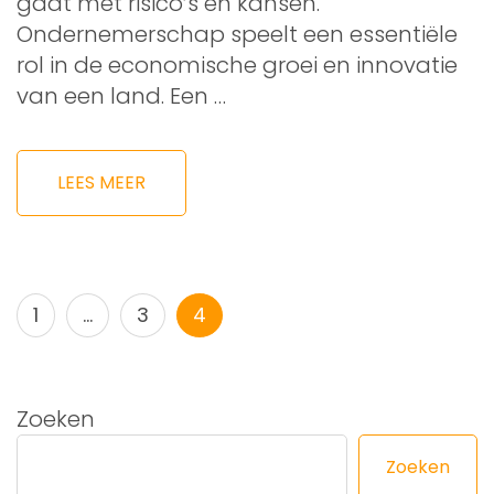
gaat met risico’s en kansen.
Ondernemerschap speelt een essentiële
rol in de economische groei en innovatie
van een land. Een …
LEES MEER
Berichtnavigatie
Pagina
Pagina
Pagina
1
…
3
4
Zoeken
Zoeken