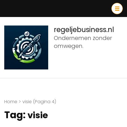
Ga
naar
inhoud
(druk
regeljebusiness.nl
op
Ondernemen zonder
Enter)
omwegen.
Home
>
visie
(Pagina 4)
Tag:
visie