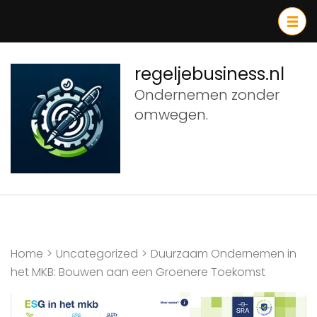
Ga
naar
inhoud
(druk
regeljebusiness.nl
op
Ondernemen zonder
Enter)
omwegen.
Home
>
Uncategorized
>
Duurzaam Ondernemen in
het MKB: Bouwen aan een Groenere Toekomst