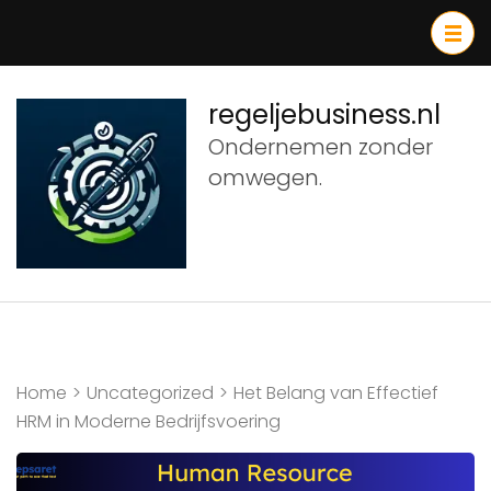
Ga
naar
inhoud
(druk
regeljebusiness.nl
op
Ondernemen zonder
Enter)
omwegen.
Home
>
Uncategorized
>
Het Belang van Effectief
HRM in Moderne Bedrijfsvoering