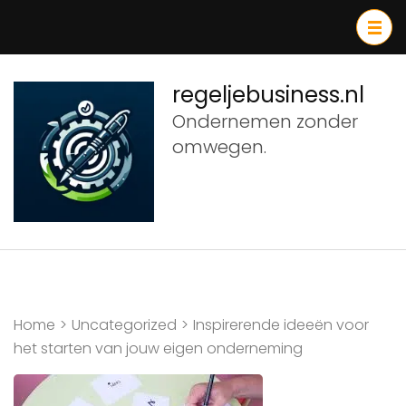
Ga
naar
inhoud
(druk
regeljebusiness.nl
op
Ondernemen zonder
Enter)
omwegen.
Home
>
Uncategorized
>
Inspirerende ideeën voor
het starten van jouw eigen onderneming