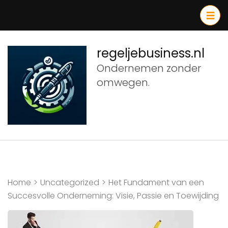
Ga
naar
inhoud
(druk
regeljebusiness.nl
op
Ondernemen zonder
Enter)
omwegen.
Home
>
Uncategorized
>
Het Fundament van een
Succesvolle Onderneming: Visie, Passie en Toewijding