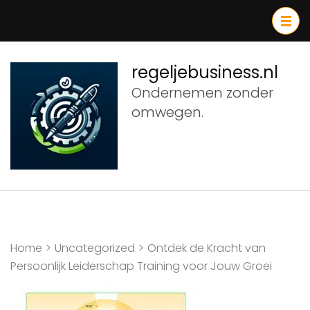
Ga
naar
inhoud
(druk
regeljebusiness.nl
op
Ondernemen zonder
Enter)
omwegen.
Home
>
Uncategorized
>
Ontdek de Kracht van
Persoonlijk Leiderschap Training voor Jouw Groei